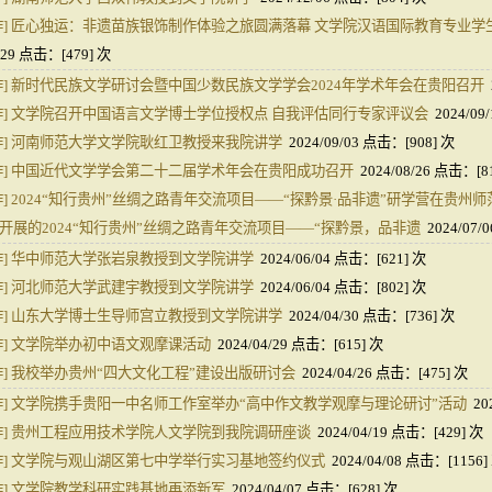
]
匠心独运：非遗苗族银饰制作体验之旅圆满落幕 文学院汉语国际教育专业学
/29 点击：[
479
] 次
]
新时代民族文学研讨会暨中国少数民族文学学会2024年学术年会在贵阳召开
]
文学院召开中国语言文学博士学位授权点 自我评估同行专家评议会
2024/09
]
河南师范大学文学院耿红卫教授来我院讲学
2024/09/03 点击：[
908
] 次
]
中国近代文学学会第二十二届学术年会在贵阳成功召开
2024/08/26 点击：[
8
]
2024“知行贵州”丝绸之路青年交流项目——“探黔景·品非遗”研学营在贵州
开展的2024“知行贵州”丝绸之路青年交流项目——“探黔景，品非遗
2024/07/
]
华中师范大学张岩泉教授到文学院讲学
2024/06/04 点击：[
621
] 次
]
河北师范大学武建宇教授到文学院讲学
2024/06/04 点击：[
802
] 次
]
山东大学博士生导师宫立教授到文学院讲学
2024/04/30 点击：[
736
] 次
]
文学院举办初中语文观摩课活动
2024/04/29 点击：[
615
] 次
]
我校举办贵州“四大文化工程”建设出版研讨会
2024/04/26 点击：[
475
] 次
]
文学院携手贵阳一中名师工作室举办“高中作文教学观摩与理论研讨”活动
20
]
贵州工程应用技术学院人文学院到我院调研座谈
2024/04/19 点击：[
429
] 次
]
文学院与观山湖区第七中学举行实习基地签约仪式
2024/04/08 点击：[
1156
]
]
文学院教学科研实践基地再添新军
2024/04/07 点击：[
628
] 次