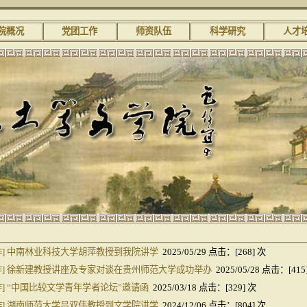
院概况
党团工作
师资队伍
科学研究
人才
]
中南林业科技大学胡萍教授到我院讲学
2025/05/29 点击：[
268
] 次
]
徐新建教授讲座及专家对谈在贵州师范大学成功举办
2025/05/28 点击：[
415
]
“中国比较文学青年学者论坛”邀请函
2025/03/18 点击：[
329
] 次
]
湖南师范大学吕双伟教授到文学院讲学
2024/12/06 点击：[
804
] 次