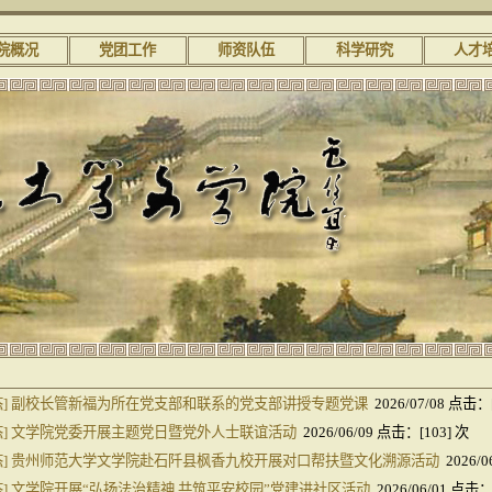
院概况
党团工作
师资队伍
科学研究
人才
]
副校长管新福为所在党支部和联系的党支部讲授专题党课
2026/07/08 点击：
]
文学院党委开展主题党日暨党外人士联谊活动
2026/06/09 点击：[
103
] 次
]
贵州师范大学文学院赴石阡县枫香九校开展对口帮扶暨文化溯源活动
2026/0
]
文学院开展“弘扬法治精神 共筑平安校园”党建进社区活动
2026/06/01 点击：