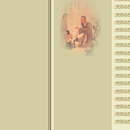
[党团动态
[党团动态
[党团动态
[党团动态
[党团动态
[党团动态
[党团动态
[党团动态
[党团动态
[党团动态
[党团动态
[党团动态
[党团动态
[党团动态
[党团动态
[党团动态