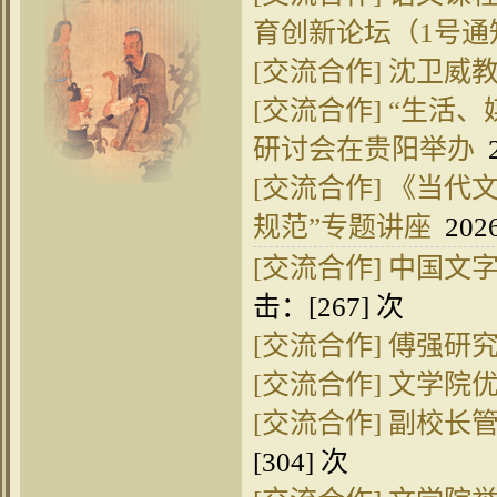
育创新论坛（1号通
[交流合作]
沈卫威
[交流合作]
“生活、
研讨会在贵阳举办
2
[交流合作]
《当代文
规范”专题讲座
2026
[交流合作]
中国文
击：[
267
] 次
[交流合作]
傅强研
[交流合作]
文学院优
[交流合作]
副校长
[
304
] 次