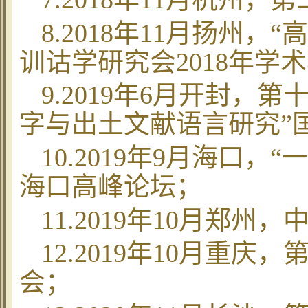
8.2018
年
11
月扬州，
“
高
训诂学研究会
2018
年学术
9.2019
年
6
月开封，第
字与出土文献语言研究
”
10.2019
年
9
月海口，
“
一
海口高峰论坛；
11.2019
年
10
月郑州，
12.2019
年
10
月重庆，
会；