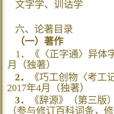
文字学、训诂学
六、论著目录
（一）著作
1
．《〈正字通〉异体
月（独著）
2
．
《巧工创物〈考工
2017
年
4
月（独著）
3
．
《辞源》（第三版
（参与修订百科词条，修