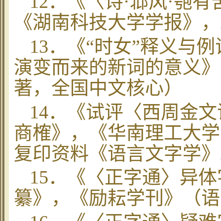
12
．《
〈
诗·邶风·匏有
《湖南科技大学学报》，
13
．《“时女”释义与例
演变而来的新词的意义》
著，
全国中文核心
）
14
．《试评
〈
西周金文
商榷
》，《华南理工大学
复印资料《语言文字学》
15
．《
〈正字通〉
异体
纂》，《励耘学刊》（语