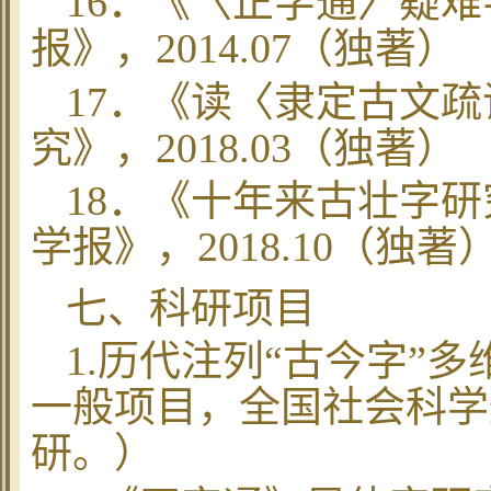
16
．《
〈正字通〉
疑难
报》，
2014.07
（
独著）
17
．
《读
〈
隶定古文疏
究》，
2018.03
（
独著）
18
．《十年来古壮字研
学报》，
2018.10
（
独著
七、科研项目
1.
历代注列“古今字”
一般项目，全国社会科学
研。）