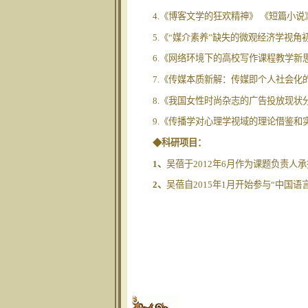
4.《博客文学的狂欢精神》 《短篇小说》
5.《“媒介素养”缺失的微观经济学视角初
6.《网络环境下的高校写作课程教学新思
7.《传媒本质新解：传媒即个人社会化的
8.《我国女性时尚杂志的广告投放现状分
9.《传播学对心理学视域的理论借鉴和实
◆科研项目：
1
、
吴蓓于2012年6月作为课题负责人
2
、
吴蓓自2015年1月开始参与“中国